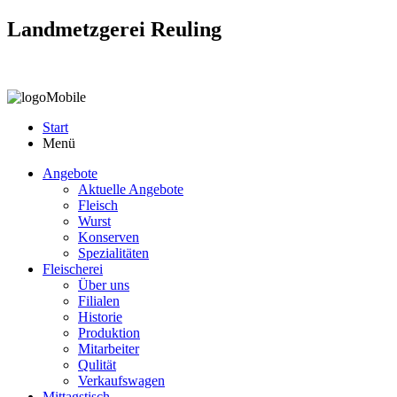
Landmetzgerei Reuling
Start
Menü
Angebote
Aktuelle Angebote
Fleisch
Wurst
Konserven
Spezialitäten
Fleischerei
Über uns
Filialen
Historie
Produktion
Mitarbeiter
Qulität
Verkaufswagen
Mittagstisch